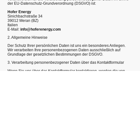
der EU-Datenschutz-Grundverordnung (DSGVO) ist:
Hofer Energy
Sinichbachstraße 34
39012 Meran (BZ)
Italien
E-Mail:
info@hoferenergy.com
2. Allgemeine Hinweise
Der Schutz Ihrer persönlichen Daten ist uns ein besonderes Anliegen.
Wir verarbeiten Ihre personenbezogenen Daten ausschließlich auf
Grundlage der gesetzlichen Bestimmungen der DSGVO.
3. Verarbeitung personenbezogener Daten über das Kontaktformular
Wenn Sie uns über das Kontaktformular kontaktieren, werden die von
Ihnen angegebenen Daten (Name, E-Mail-Adresse, Nachricht und ggf.
Thema) ausschließlich zur Bearbeitung Ihrer Anfrage verwendet.
Zweck der Verarbeitung:
Beantwortung von Anfragen zu Hackgut, Mobilhacken, Holzgas-BHKW-
Anlagen und Dienstleistungen von Hofer Energy
Rechtsgrundlage:
Art. 6 Abs. 1 lit. b DSGVO (vorvertragliche Maßnahmen)
Art. 6 Abs. 1 lit. f DSGVO (berechtigtes Interesse an der Kommunikation
mit Interessenten)
4. Weitergabe von Daten